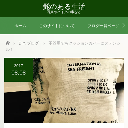
髭のある生活
写真やバイクの事など
ホーム
このサイトについて
ブログ一覧ページ
Home
DIY
,
ブログ
不器用でもクッションカバーにステンシ
ル！
2017
08.08