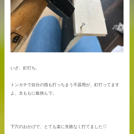
いざ、釘打ち。
トンカチで自分の指も打っちまう不器用が、釘打ってます
よ。太ももに板挟んで。
下穴のおかげで、とても楽に失敗なく打てました♡