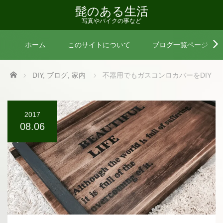
髭のある生活
写真やバイクの事など
ホーム
このサイトについて
ブログ一覧ページ
Home
DIY
,
ブログ
,
家内
不器用でもガスコンロカバーをDIY
2017
08.06