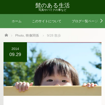
髭のある生活
写真やバイクの事など
ホーム
このサイトについて
ブログ一覧ページ
Home
Photo
,
映像関係
9/28 散歩
2014
09.29