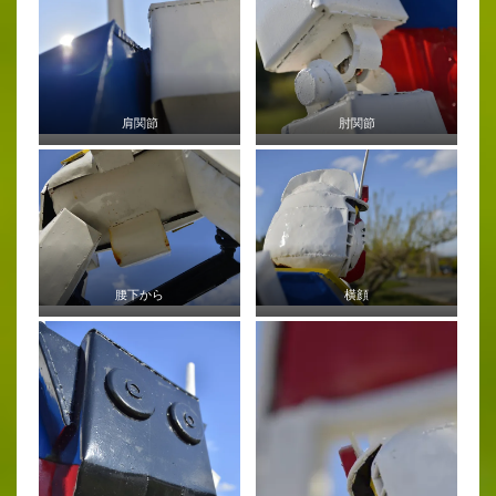
肩関節
肘関節
腰下から
横顔