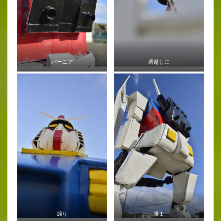
バーニア
盾越しに
煽り
腰１