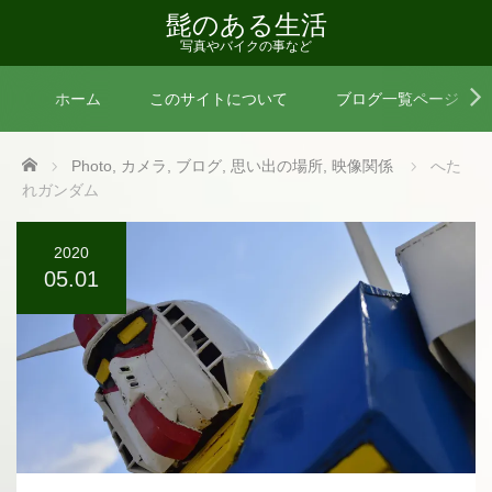
髭のある生活
写真やバイクの事など
ホーム
このサイトについて
ブログ一覧ページ
Home
Photo
,
カメラ
,
ブログ
,
思い出の場所
,
映像関係
へた
れガンダム
2020
05.01