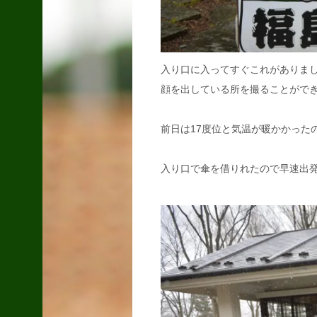
いつもの所
2014.11.10
入り口に入ってすぐこれがありまし
顔を出している所を撮ることがで
前日は17度位と気温が暖かかった
夏風邪
2017.06.29
入り口で傘を借りれたので早速出
最近の湿度
2015.08.04
mac book pro 15