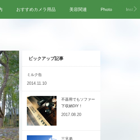
内
おすすめカメラ用品
美容関連
Photo
Instag
ピックアップ記事
ミルク缶
2014.11.10
不器用でもソファー
下収納DIY！
2017.08.20
三兄弟