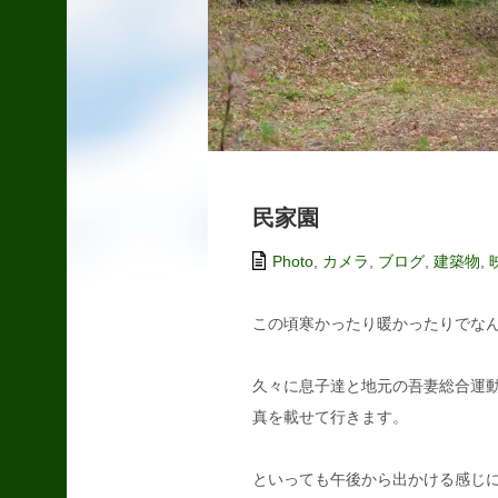
10
11
12
13
14
15
16
17
18
19
20
21
22
23
24
25
26
27
28
29
30
31
«
民家園
2
月
Photo
,
カメラ
,
ブログ
,
建築物
,
この頃寒かったり暖かったりでな
過去の記事
久々に息子達と地元の吾妻総合運
真を載せて行きます。
散歩にて
2015.09.19
といっても午後から出かける感じに