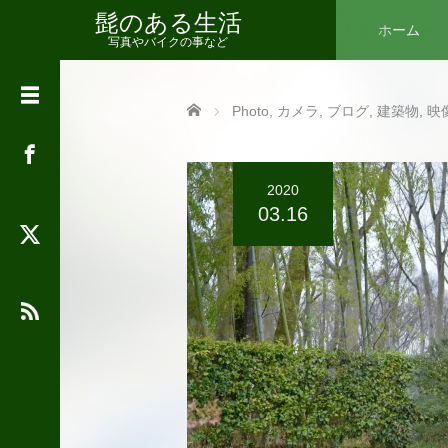
髭のある生活
ホーム
写真やバイクの事など
カ
Home
Photo
,
カメラ
,
ブログ
,
建築物
,
映
テ
ゴ
リ
ー
2020
03.16
2026年8月
月
火
水
木
金
土
日
1
2
3
4
5
6
7
8
9