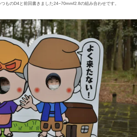
つものD4と前回書きました24−70mmf2.8の組み合わせです。