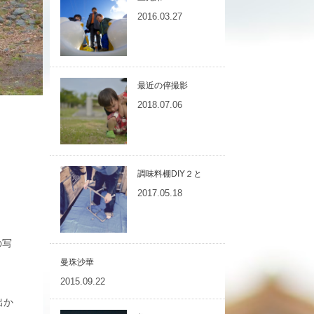
2016.03.27
最近の倅撮影
2018.07.06
調味料棚DIY２と
2017.05.18
の写
曼珠沙華
2015.09.22
出か