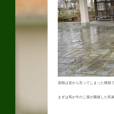
mid2014 ヒートシ
ンクグリ…
2019.01.03
1年経った三男坊
2015.06.24
道順は逆から言ってしまった模様
まずは馬か牛のこ屋が隣接した民