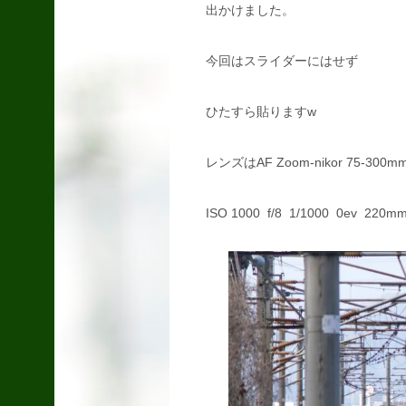
出かけました。
ダイソーの木製ハン
今回はスライダーにはせず
ガーリメイク＆端材
で花台とか
ひたすら貼りますw
2018.07.08
レンズはAF Zoom-nikor 75-300mm f
FTR223セルモータ
ー部品替え
2014.09.10
ISO 1000 f/8 1/1000 0ev 220m
べこ
2014.10.08
ミスショット