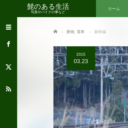
髭のある生活
ホーム
写真やバイクの事など
カ
Home
乗物
,
電車
新幹線
テ
ゴ
リ
ー
2015
03.23
2026年8月
月
火
水
木
金
土
日
1
2
3
4
5
6
7
8
9