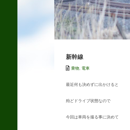
10
11
12
13
14
15
16
17
18
19
20
21
22
23
24
25
26
27
28
29
30
31
«
新幹線
2
月
乗物
,
電車
最近何も決めずに出かけると
過去の記事
殆どドライブ状態なので
へたれガンダム
今回は車両を撮る事に決めて
2020.05.01