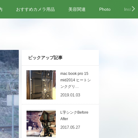
内
おすすめカメラ用品
美容関連
Photo
Instag
ピックアップ記事
mac book pro 15
mid2014 ヒートシ
ンクグリ…
2019.01.03
L字シンクBefore
After
2017.05.27