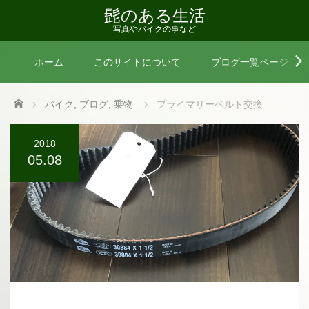
髭のある生活
写真やバイクの事など
ホーム
このサイトについて
ブログ一覧ページ
Home
バイク
,
ブログ
,
乗物
プライマリーベルト交換
2018
05.08