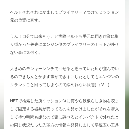
ベルトそれぞれにかましてプライマリー？つけてミッション
元の位置に直す。
うん！自分で出来そう。と実際ベルトも手元に届き作業に取
り掛かった矢先にエンジン側のプライマリーのナットが外せ
ない事に気付く。
大きめのモンキーレンチで回せると思っていた所が窪んでい
るのできちんとかます事ができず回したとしてもエンジンの
クランクごと回ってしまうので緩めれない状態( ；∀；)
NETで検索した所ミッション側に何やら鉄板らしき物を咬ま
して固定する器具が売ってるのを見かけましたがそれを購入
して待つ時間も嫌なので更に調べるとインパクトで外れたと
の同じ状況だった先輩方の情報を発見しまして早速安い工具