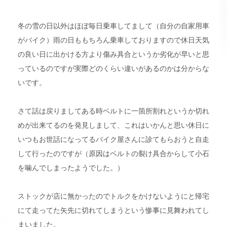
冬の雪の日以外はほぼ毎日乗車してまして（自分の自家用車
がバイク）雨の日ももちろん乗車しておりますので休日天気
の良い日に出かける方より傷み具合というか劣化が早いと思
っているのですが実際どのくらい違いがあるのかは分からな
いです。
さて話は戻りましてある時ベルトに一箇所割れというか切れ
めが出来てるのを発見しまして、これはいかんと思い休日に
いつもお世話になってるバイク屋さんに診てもらおうと自走
して行ったのですが（原因はベルトの裂け具合からして小石
を噛んでしまったようでした。）
ストックが店に無かったのでトルクをかけないようにと帰宅
にて走ってた矢先に切れてしまうという惨事に見舞われてし
まいました。