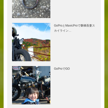
GoProとMavicProで磐梯吾妻ス
カイライン…
GoProでGO