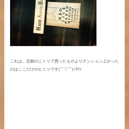
これは、念願のニトリで買ったものよりテンション上がった
のはここだけのヒミツです(￣▽￣)ﾆﾔﾘｯ