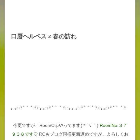
口唇ヘルペス ≠ 春の訪れ
｡.｡:+* ﾟ ゜ﾟ *+:｡.｡:+* ﾟ ゜ﾟ *+:｡.｡.｡:+* ﾟ ゜ﾟ *+:｡.｡:+* ﾟ ゜ﾟ *
今更ですが、RoomClipやってます(＊´ｖ｀)
RoomNo.３７
９３８です♡
RCもブログ同様更新遅めですが、よろしくお