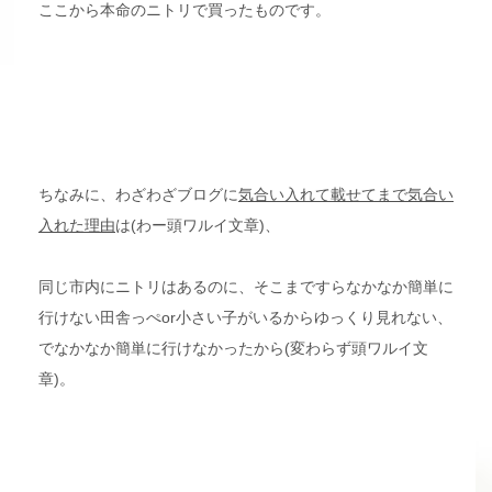
ここから本命のニトリで買ったものです。
ちなみに、わざわざブログに
気合い入れて載せてまで気合い
入れた理由
は(わー頭ワルイ文章)、
同じ市内にニトリはあるのに、そこまですらなかなか簡単に
行けない田舎っぺor小さい子がいるからゆっくり見れない、
でなかなか簡単に行けなかったから(変わらず頭ワルイ文
章)。