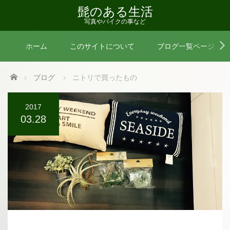
髭のある生活
写真やバイクの事など
ホーム
このサイトについて
ブログ一覧ページ
Home
ブログ
ニトリで買ったもの
2017
03.28