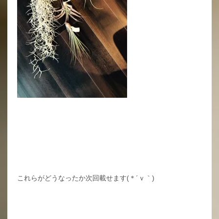
これらがどうなったか次回載せます(＊´ｖ｀)